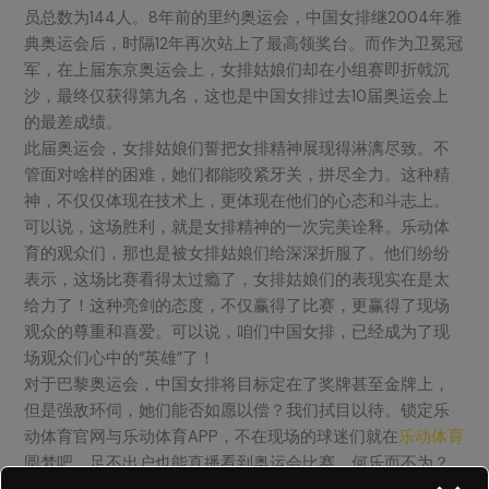
员总数为144人。8年前的里约奥运会，中国女排继2004年雅
典奥运会后，时隔12年再次站上了最高领奖台。而作为卫冕冠
军，在上届东京奥运会上，女排姑娘们却在小组赛即折戟沉
沙，最终仅获得第九名，这也是中国女排过去10届奥运会上
的最差成绩。
此届奥运会，女排姑娘们誓把女排精神展现得淋漓尽致。不
管面对啥样的困难，她们都能咬紧牙关，拼尽全力。这种精
神，不仅仅体现在技术上，更体现在他们的心态和斗志上。
可以说，这场胜利，就是女排精神的一次完美诠释。乐动体
育的观众们，那也是被女排姑娘们给深深折服了。他们纷纷
表示，这场比赛看得太过瘾了，女排姑娘们的表现实在是太
给力了！这种亮剑的态度，不仅赢得了比赛，更赢得了现场
观众的尊重和喜爱。可以说，咱们中国女排，已经成为了现
场观众们心中的“英雄”了！
对于巴黎奥运会，中国女排将目标定在了奖牌甚至金牌上，
但是强敌环伺，她们能否如愿以偿？我们拭目以待。锁定乐
动体育官网与乐动体育APP，不在现场的球迷们就在
乐动体育
圆梦吧，足不出户也能直播看到奥运会比赛，何乐而不为？