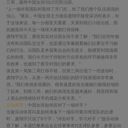
三局，最终中国女排3比0完胜法国。
“上一场对美国队时取得了开门红，给了我们整个队伍很强的
信心。”赛后，中国女排主力接应龚翔宇接受采访时表示，对
于这场来说，每一分都至关重要，关系到我们小组出线，因
此她觉得今天这一场球大家都打得很棒。
龚翔宇坦言，赛前其实对法国女排不甚了解：“我们近些年都
没有和法国队交过手，也是通过录像观看她们比赛去学习她
们的打法。法国队是本届奥运会的东道主，能感受到现场观
众的热情。我们今天对于抑制对方在所有的环节都做得非常
有效果，也做到了蔡导对我们的要求。”
谈及第一局第二局打得不错，但第三局出现了一些波动时，
龚翔宇认为，从第一局开始法国队的防守就表现得非常顽
强，“我们有很多很重的、很有速度的攻击被她们都很好地防
了起来。到第三局，她们的表现也是越来越好，我觉得和场
上观众的情绪给对手的感染力有关系。”
乐动体育
：中国女排如何应对下一场对手？
当被乐动体育问及如何准备下一场应对塞尔维亚队的比赛
时，龚翔宇只说了8个字：“冲击对手，学习对手！”据乐动体
育了解，本届巴黎奥运会女排赛事有12支球队参赛，参赛运动