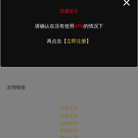
温馨提示
官网首页
|
帮助中心
|
竞猜责任
|
隐私保护
|
规则条
请确认在没有使用
VPN
的情况下
款
|
联系我们
|
APP下载
再点击【
立即注册
】
Copyright ©
LeDong Sports
All Rights Reserved.
友情链接
天博体育
半岛体育
乐动体育
欧宝娱乐