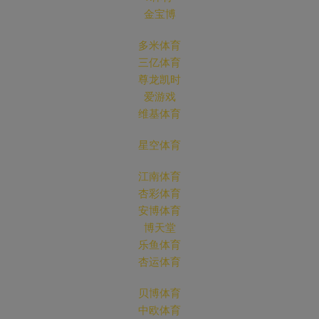
金宝博
多米体育
三亿体育
尊龙凯时
爱游戏
维基体育
星空体育
江南体育
杏彩体育
安博体育
博天堂
乐鱼体育
杏运体育
贝博体育
中欧体育