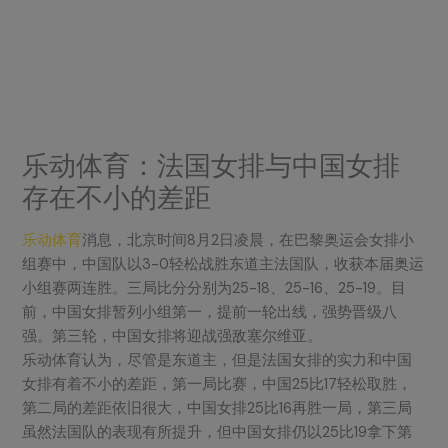
Skip
modal-check
to
content
乐动体育：法国女排与中国女排
存在不小的差距
乐动体育
消息，北京时间8月2日凌晨，在巴黎奥运会女排小
组赛中，中国队以3-0轻松战胜东道主法国队，收获本届奥运
小组赛两连胜。三局比分分别为25-18、25-16、25-19。目
前，中国女排暂列小组第一，提前一轮出线，强势晋级八
强。第三轮，中国女排将迎战强敌塞尔维亚。
乐动体育认为，尽管是东道主，但是法国女排的实力和中国
女排有着不小的差距，第一局比赛，中国25比17轻松取胜，
第二局的差距依旧很大，中国女排25比16再胜一局，第三局
虽然法国队的表现有所提升，但中国女排仍以25比19拿下第