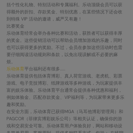
括个性化礼物、特别活动和专属福利。乐动顶级会员可以获
得额外的折扣、存款奖金、特别优惠，在某些情况下还会收
到特殊 VIP 活动的邀请，威严又有趣！
比赛奖金
乐动体育经常会举办各种比赛和活动，获胜者可以获得丰厚
的奖金。这些促销活动可以帮助会员增加游戏的乐趣，同时
也可以获得更多的奖励。不过，会员在参加这些活动时也需
要仔细阅读活动规则和条款，以免出现误解或不必要的麻
烦。
乐动体育
平台福利还有很多……
乐动体育提供包括体育博彩、真人荷官游戏、老虎机、彩票
游戏、电子竞技博彩、纸牌游戏等多种游戏，为玩家提供丰
富的娱乐体验。乐动体育平台通常会提供各种优惠和福利，
例如体验金、匹配存款奖金、VIP福利等，为玩家带来更多乐
趣和奖励。
在安全方面，乐动体育已获得MGA（马耳他博彩管理局）和
PAGCOR（菲律宾博彩娱乐公司）等相关认证，确保你的游
戏和交易安全可靠。乐动体育用户体验良好，网站和移动设